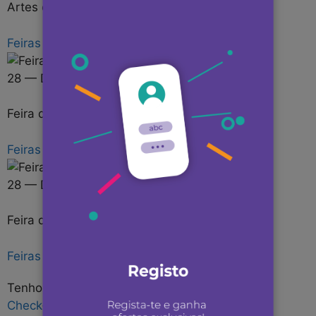
Artes e Ofícios de Aveiro | Artesanato ao Vivo
Feiras
28 — Dec
Feira das Velharias | Dezembro
Feiras
28 — Dec
Feira das Velharias | Novembro
Feiras
Tenho interesse
Check-in