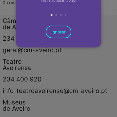
0
com interesse
Câmara Municipal
de Aveiro
Ignorar
234 406 300
geral@cm-aveiro.pt
Teatro
Aveirense
234 400 920
info-teatroaveirense@cm-aveiro.pt
Museus
de Aveiro